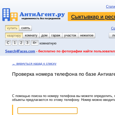
Стати
Сыктывкар и рес
снять
купить
Ср
комнату
койко-место
дом
гараж
участок
нежилое
л
квартиру
С
1
2
3
4+
комнатную
Search4Faces.com
- бесплатно по фотографии найти пользовател
← вернуться назад к списку
Проверка номера телефона по базе Антиаг
С помощью поиска по номеру телефона вы можете определить, п
объекты предлагаются по этому телефону. Номер можно вводит