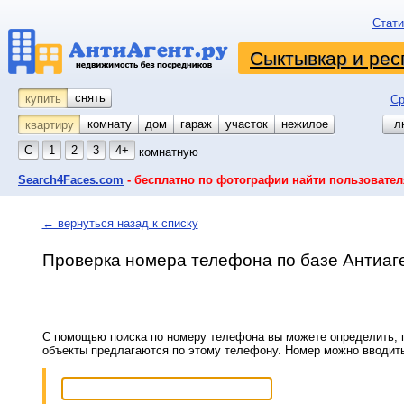
Стати
Сыктывкар и рес
снять
купить
Ср
комнату
койко-место
дом
гараж
участок
нежилое
л
квартиру
С
1
2
3
4+
комнатную
Search4Faces.com
- бесплатно по фотографии найти пользовател
← вернуться назад к списку
Проверка номера телефона по базе Антиаг
С помощью поиска по номеру телефона вы можете определить, п
объекты предлагаются по этому телефону. Номер можно вводит