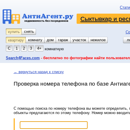
Стати
Сыктывкар и рес
снять
купить
Ср
комнату
койко-место
дом
гараж
участок
нежилое
л
квартиру
С
1
2
3
4+
комнатную
Search4Faces.com
- бесплатно по фотографии найти пользовател
← вернуться назад к списку
Проверка номера телефона по базе Антиаг
С помощью поиска по номеру телефона вы можете определить, п
объекты предлагаются по этому телефону. Номер можно вводит