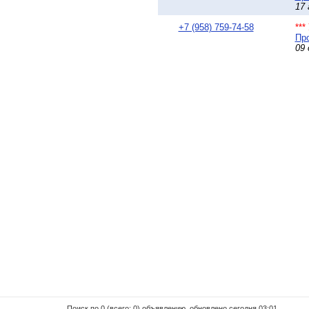
17 
+7 (958) 759-74-58
**
Про
09 
Поиск по 0 (всего: 0) объявлению, обновлено сегодня 03:01