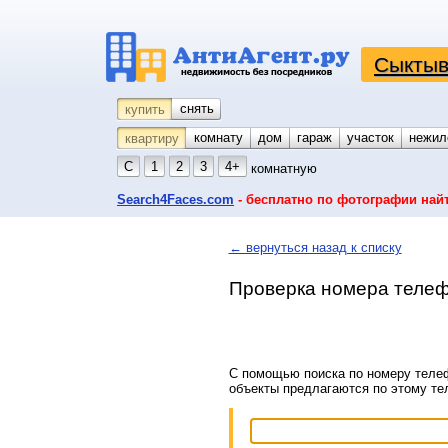
Сыктыв
снять
купить
комнату
койко-место
дом
гараж
участок
нежил
квартиру
С
1
2
3
4+
комнатную
Search4Faces.com
- бесплатно по фотографии най
← вернуться назад к списку
Проверка номера телеф
С помощью поиска по номеру телеф
объекты предлагаются по этому т