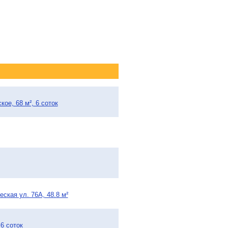
ое, 68 м², 6 соток
ская ул. 76А, 48.8 м²
6 соток