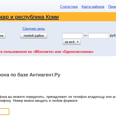
Статистика
Карта районов
Пров
кар и республика Коми
Средние цены
—
руб
ое
любой район
за всё
▼
ти пользователя во «ВКонтакте» или «Одноклассниках»
она по базе Антиагент.Ру
она вы можете определить, принадлежит ли телефон владельцу или аге
елефону. Номер можно вводить в любом формате.