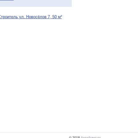
троитель ул. Новосёлов 7, 50 м²
© 2018
АнтиАгент.ру