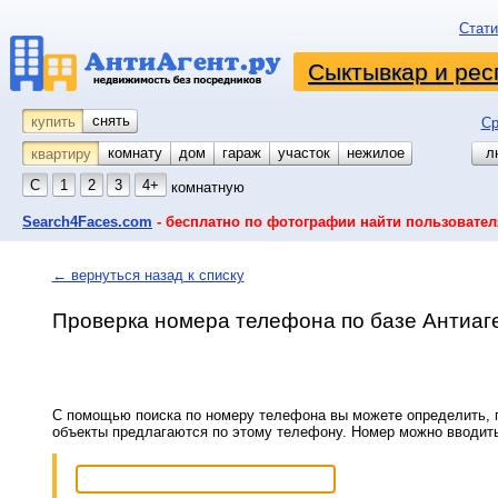
Стати
Сыктывкар и рес
снять
купить
Ср
комнату
койко-место
дом
гараж
участок
нежилое
л
квартиру
С
1
2
3
4+
комнатную
Search4Faces.com
- бесплатно по фотографии найти пользовател
← вернуться назад к списку
Проверка номера телефона по базе Антиаг
С помощью поиска по номеру телефона вы можете определить, п
объекты предлагаются по этому телефону. Номер можно вводит