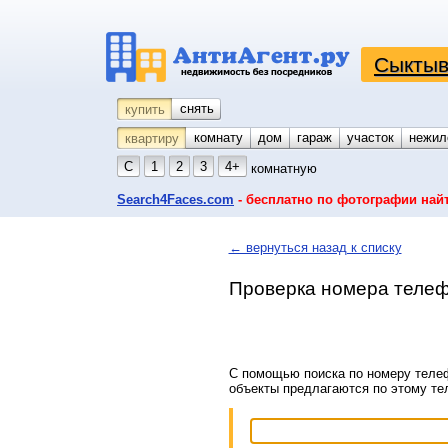
Сыктыв
снять
купить
комнату
койко-место
дом
гараж
участок
нежил
квартиру
С
1
2
3
4+
комнатную
Search4Faces.com
- бесплатно по фотографии най
← вернуться назад к списку
Проверка номера телеф
С помощью поиска по номеру телеф
объекты предлагаются по этому т