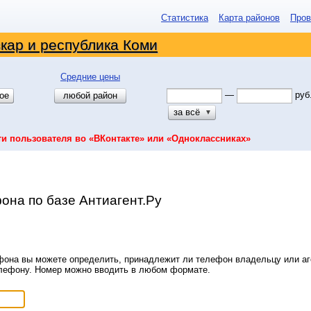
Статистика
Карта районов
Пров
кар и республика Коми
Средние цены
—
руб
ое
любой район
за всё
▼
ти пользователя во «ВКонтакте» или «Одноклассниках»
она по базе Антиагент.Ру
она вы можете определить, принадлежит ли телефон владельцу или аге
елефону. Номер можно вводить в любом формате.