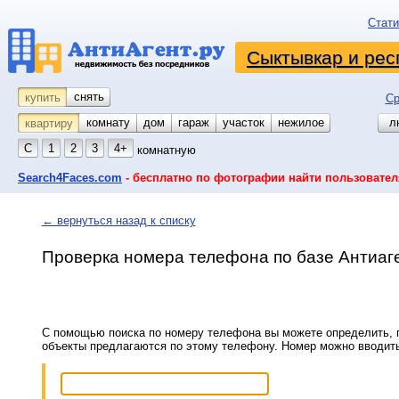
Стати
Сыктывкар и рес
снять
купить
Ср
комнату
койко-место
дом
гараж
участок
нежилое
л
квартиру
С
1
2
3
4+
комнатную
Search4Faces.com
- бесплатно по фотографии найти пользовател
← вернуться назад к списку
Проверка номера телефона по базе Антиаг
С помощью поиска по номеру телефона вы можете определить, п
объекты предлагаются по этому телефону. Номер можно вводит