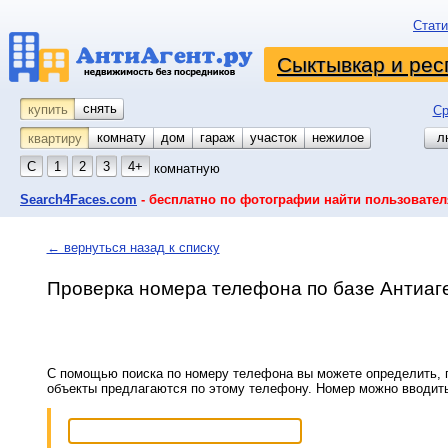
Стати
Сыктывкар и рес
снять
купить
Ср
комнату
койко-место
дом
гараж
участок
нежилое
л
квартиру
С
1
2
3
4+
комнатную
Search4Faces.com
- бесплатно по фотографии найти пользовател
← вернуться назад к списку
Проверка номера телефона по базе Антиаг
С помощью поиска по номеру телефона вы можете определить, п
объекты предлагаются по этому телефону. Номер можно вводит