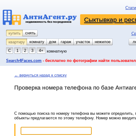
Стати
Сыктывкар и рес
снять
купить
Ср
комнату
койко-место
дом
гараж
участок
нежилое
л
квартиру
С
1
2
3
4+
комнатную
Search4Faces.com
- бесплатно по фотографии найти пользовател
← вернуться назад к списку
Проверка номера телефона по базе Антиаг
С помощью поиска по номеру телефона вы можете определить, п
объекты предлагаются по этому телефону. Номер можно вводит