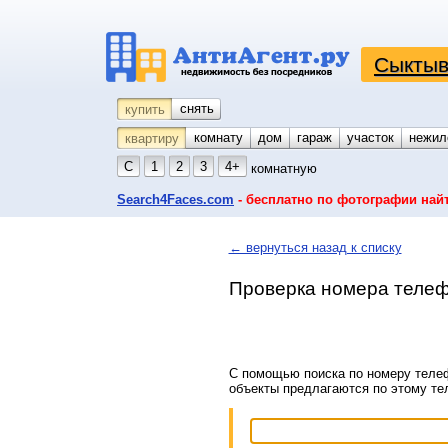
Сыктыв
снять
купить
комнату
койко-место
дом
гараж
участок
нежил
квартиру
С
1
2
3
4+
комнатную
Search4Faces.com
- бесплатно по фотографии най
← вернуться назад к списку
Проверка номера телеф
С помощью поиска по номеру телеф
объекты предлагаются по этому т