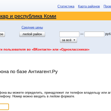
Статистика
Карта районов
Пров
кар и республика Коми
Средние цены
—
руб
ое
любой район
за всё
▼
ти пользователя во «ВКонтакте» или «Одноклассниках»
она по базе Антиагент.Ру
она вы можете определить, принадлежит ли телефон владельцу или аге
елефону. Номер можно вводить в любом формате.