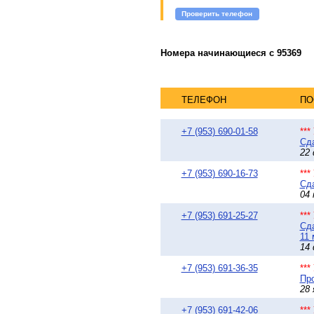
Проверить телефон
Номера начинающиеся с 95369
ТЕЛЕФОН
ПО
+7 (953) 690-01-58
**
Сда
22 
+7 (953) 690-16-73
**
Сда
04 
+7 (953) 691-25-27
**
Сда
11 
14 
+7 (953) 691-36-35
**
Про
28 
+7 (953) 691-42-06
**