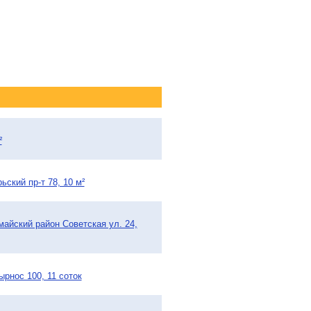
²
ьский пр-т 78, 10 м²
майский район Советская ул. 24,
рнос 100, 11 соток