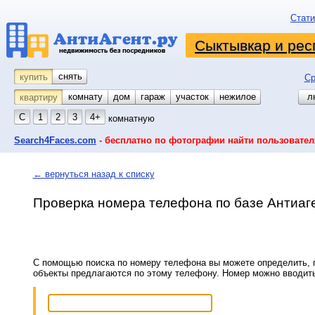
Стати
Сыктывкар и рес
снять
купить
Ср
комнату
койко-место
дом
гараж
участок
нежилое
л
квартиру
С
1
2
3
4+
комнатную
Search4Faces.com
- бесплатно по фотографии найти пользовател
← вернуться назад к списку
Проверка номера телефона по базе Антиаг
С помощью поиска по номеру телефона вы можете определить, п
объекты предлагаются по этому телефону. Номер можно вводит