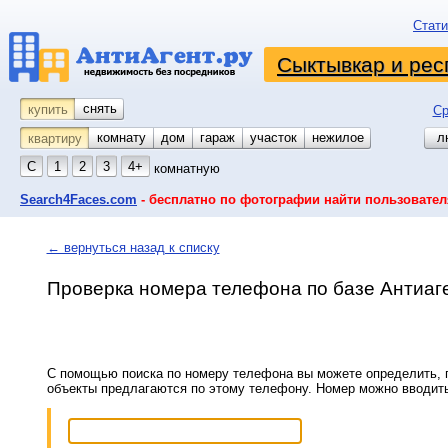
Стати
Сыктывкар и рес
снять
купить
Ср
комнату
койко-место
дом
гараж
участок
нежилое
л
квартиру
С
1
2
3
4+
комнатную
Search4Faces.com
- бесплатно по фотографии найти пользовател
← вернуться назад к списку
Проверка номера телефона по базе Антиаг
С помощью поиска по номеру телефона вы можете определить, п
объекты предлагаются по этому телефону. Номер можно вводит