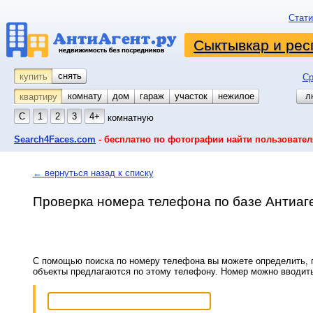
Стати
Сыктывкар и рес
снять
купить
Ср
комнату
койко-место
дом
гараж
участок
нежилое
л
квартиру
С
1
2
3
4+
комнатную
Search4Faces.com
- бесплатно по фотографии найти пользовател
← вернуться назад к списку
Проверка номера телефона по базе Антиаг
С помощью поиска по номеру телефона вы можете определить, п
объекты предлагаются по этому телефону. Номер можно вводит