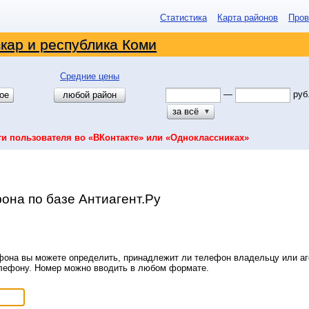
Статистика
Карта районов
Пров
кар и республика Коми
Средние цены
—
руб
ое
любой район
за всё
▼
ти пользователя во «ВКонтакте» или «Одноклассниках»
она по базе Антиагент.Ру
она вы можете определить, принадлежит ли телефон владельцу или аге
елефону. Номер можно вводить в любом формате.