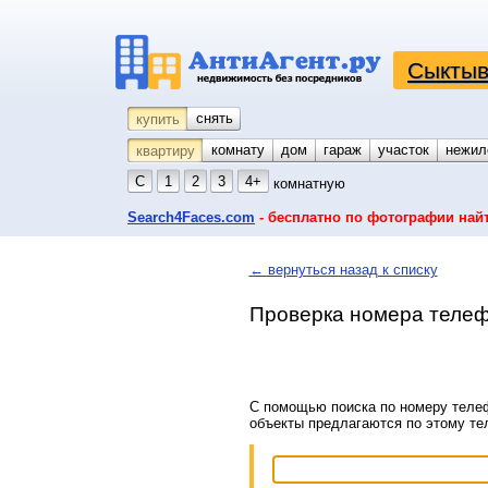
Сыктыв
снять
купить
комнату
койко-место
дом
гараж
участок
нежил
квартиру
С
1
2
3
4+
комнатную
Search4Faces.com
- бесплатно по фотографии най
← вернуться назад к списку
Проверка номера телеф
С помощью поиска по номеру телеф
объекты предлагаются по этому т