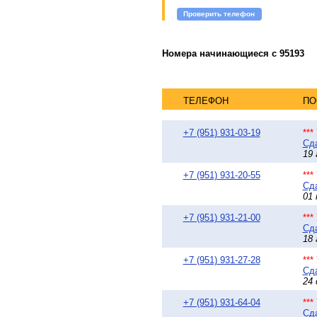
Проверить телефон
Номера начинающиеся с 95193
ТЕЛЕФОН
ПО
+7 (951) 931-03-19
**
Сда
19 
+7 (951) 931-20-55
**
Сда
01 
+7 (951) 931-21-00
**
Сда
18 
+7 (951) 931-27-28
**
Сда
24 
+7 (951) 931-64-04
**
Сда