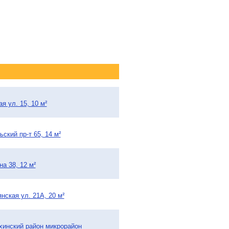
я ул. 15, 10 м²
ский пр-т 65, 14 м²
а 38, 12 м²
нская ул. 21А, 20 м²
ихинский район микрорайон