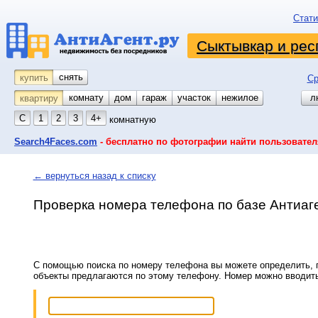
Стати
Сыктывкар и рес
снять
купить
Ср
комнату
койко-место
дом
гараж
участок
нежилое
л
квартиру
С
1
2
3
4+
комнатную
Search4Faces.com
- бесплатно по фотографии найти пользовател
← вернуться назад к списку
Проверка номера телефона по базе Антиаг
С помощью поиска по номеру телефона вы можете определить, п
объекты предлагаются по этому телефону. Номер можно вводит