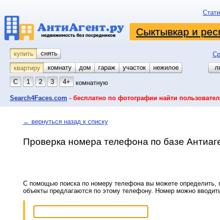
Стати
Сыктывкар и рес
снять
купить
Ср
комнату
койко-место
дом
гараж
участок
нежилое
л
квартиру
С
1
2
3
4+
комнатную
Search4Faces.com
- бесплатно по фотографии найти пользовател
← вернуться назад к списку
Проверка номера телефона по базе Антиаг
С помощью поиска по номеру телефона вы можете определить, п
объекты предлагаются по этому телефону. Номер можно вводит