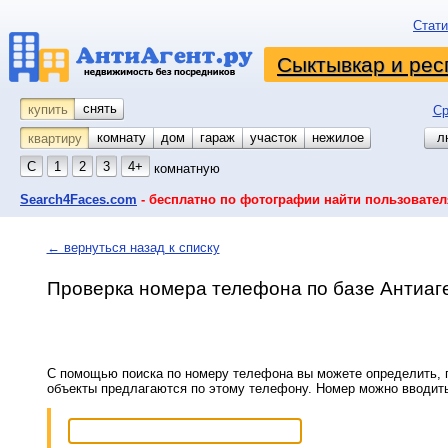
Стати
Сыктывкар и рес
снять
купить
Ср
комнату
койко-место
дом
гараж
участок
нежилое
л
квартиру
С
1
2
3
4+
комнатную
Search4Faces.com
- бесплатно по фотографии найти пользовател
← вернуться назад к списку
Проверка номера телефона по базе Антиаг
С помощью поиска по номеру телефона вы можете определить, п
объекты предлагаются по этому телефону. Номер можно вводит