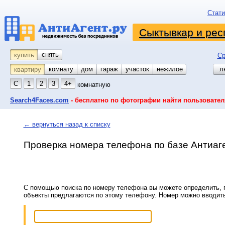
Стати
Сыктывкар и рес
снять
купить
Ср
комнату
койко-место
дом
гараж
участок
нежилое
л
квартиру
С
1
2
3
4+
комнатную
Search4Faces.com
- бесплатно по фотографии найти пользовател
← вернуться назад к списку
Проверка номера телефона по базе Антиаг
С помощью поиска по номеру телефона вы можете определить, п
объекты предлагаются по этому телефону. Номер можно вводит