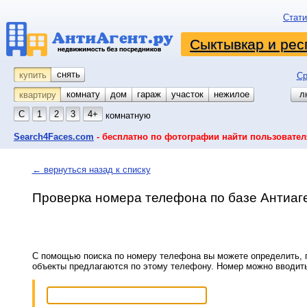
Стати
Сыктывкар и рес
снять
купить
Ср
комнату
койко-место
дом
гараж
участок
нежилое
л
квартиру
С
1
2
3
4+
комнатную
Search4Faces.com
- бесплатно по фотографии найти пользовател
← вернуться назад к списку
Проверка номера телефона по базе Антиаг
С помощью поиска по номеру телефона вы можете определить, п
объекты предлагаются по этому телефону. Номер можно вводит