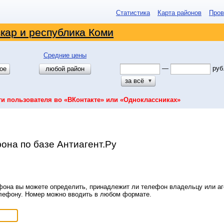
Статистика
Карта районов
Пров
кар и республика Коми
Средние цены
—
руб
ое
любой район
за всё
▼
ти пользователя во «ВКонтакте» или «Одноклассниках»
она по базе Антиагент.Ру
она вы можете определить, принадлежит ли телефон владельцу или аге
елефону. Номер можно вводить в любом формате.