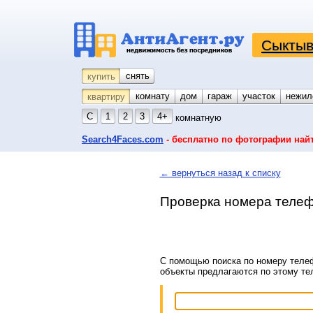
Сыктыв
снять
купить
комнату
койко-место
дом
гараж
участок
нежил
квартиру
С
1
2
3
4+
комнатную
Search4Faces.com
- бесплатно по фотографии най
← вернуться назад к списку
Проверка номера телеф
С помощью поиска по номеру телеф
объекты предлагаются по этому т