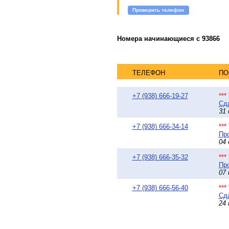
Проверить телефон
Номера начинающиеся с 93866
ТЕЛЕФОН
ПО
+7 (938) 666-19-27
**
Сда
31 
+7 (938) 666-34-14
**
Про
04 
+7 (938) 666-35-32
**
Про
07 
+7 (938) 666-56-40
**
Сда
24 