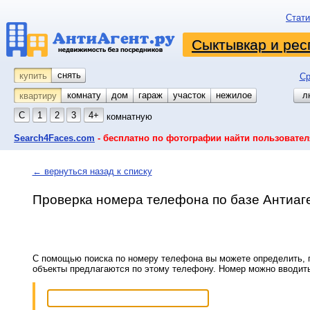
Стати
Сыктывкар и рес
снять
купить
Ср
комнату
койко-место
дом
гараж
участок
нежилое
л
квартиру
С
1
2
3
4+
комнатную
Search4Faces.com
- бесплатно по фотографии найти пользовател
← вернуться назад к списку
Проверка номера телефона по базе Антиаг
С помощью поиска по номеру телефона вы можете определить, п
объекты предлагаются по этому телефону. Номер можно вводит