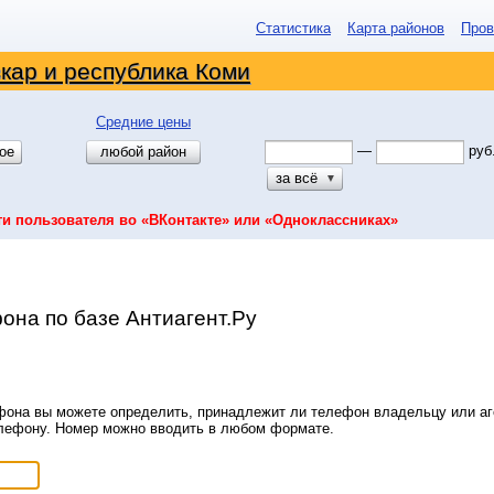
Статистика
Карта районов
Пров
кар и республика Коми
Средние цены
—
руб
ое
любой район
за всё
▼
ти пользователя во «ВКонтакте» или «Одноклассниках»
она по базе Антиагент.Ру
она вы можете определить, принадлежит ли телефон владельцу или аге
елефону. Номер можно вводить в любом формате.