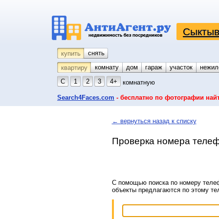
Сыктыв
снять
купить
комнату
койко-место
дом
гараж
участок
нежил
квартиру
С
1
2
3
4+
комнатную
Search4Faces.com
- бесплатно по фотографии най
← вернуться назад к списку
Проверка номера телеф
С помощью поиска по номеру телеф
объекты предлагаются по этому т