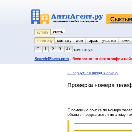
Сыктыв
снять
купить
комнату
койко-место
дом
гараж
участок
нежил
квартиру
С
1
2
3
4+
комнатную
Search4Faces.com
- бесплатно по фотографии най
← вернуться назад к списку
Проверка номера телеф
С помощью поиска по номеру телеф
объекты предлагаются по этому т