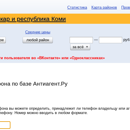
Статистика
Карта районов
Пров
кар и республика Коми
Средние цены
—
руб
ое
любой район
за всё
▼
ти пользователя во «ВКонтакте» или «Одноклассниках»
она по базе Антиагент.Ру
она вы можете определить, принадлежит ли телефон владельцу или аге
елефону. Номер можно вводить в любом формате.