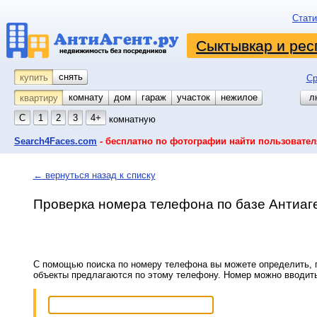
Стати
Сыктывкар и рес
снять
купить
Ср
комнату
койко-место
дом
гараж
участок
нежилое
л
квартиру
С
1
2
3
4+
комнатную
Search4Faces.com
- бесплатно по фотографии найти пользовател
← вернуться назад к списку
Проверка номера телефона по базе Антиаг
С помощью поиска по номеру телефона вы можете определить, п
объекты предлагаются по этому телефону. Номер можно вводит