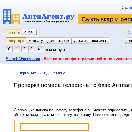
Стати
Сыктывкар и рес
снять
купить
Ср
комнату
койко-место
дом
гараж
участок
нежилое
л
квартиру
С
1
2
3
4+
комнатную
Search4Faces.com
- бесплатно по фотографии найти пользовател
← вернуться назад к списку
Проверка номера телефона по базе Антиаг
С помощью поиска по номеру телефона вы можете определить, п
объекты предлагаются по этому телефону. Номер можно вводит