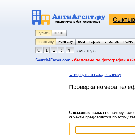
Сыктыв
снять
купить
комнату
койко-место
дом
гараж
участок
нежил
квартиру
С
1
2
3
4+
комнатную
Search4Faces.com
- бесплатно по фотографии най
← вернуться назад к списку
Проверка номера телеф
С помощью поиска по номеру телеф
объекты предлагаются по этому т