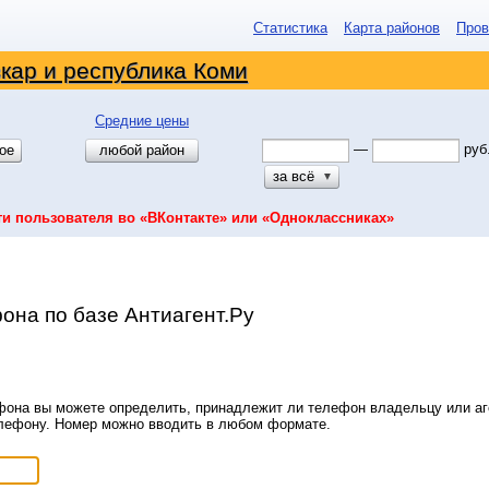
Статистика
Карта районов
Пров
кар и республика Коми
Средние цены
—
руб
ое
любой район
за всё
▼
ти пользователя во «ВКонтакте» или «Одноклассниках»
она по базе Антиагент.Ру
она вы можете определить, принадлежит ли телефон владельцу или аге
елефону. Номер можно вводить в любом формате.