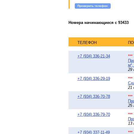
Проверить телефон
Номера начинающиеся с 93433
ТЕЛЕФОН
ПО
+7 (934) 336-21-34
**
Про
м²,
29 
+7 (934) 336-29-19
**
Сда
21 
+7 (934) 336-70-78
**
Про
25 
+7 (934) 336-79-70
**
Про
13 
+7 (934) 337-11-49
**