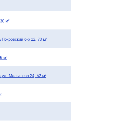
30 м²
Покровский б-р 12, 70 м²
6 м²
 ул. Малышева 24, 52 м²
к