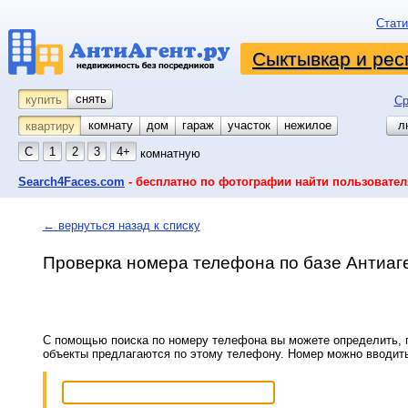
Стати
Сыктывкар и рес
снять
купить
Ср
комнату
койко-место
дом
гараж
участок
нежилое
л
квартиру
С
1
2
3
4+
комнатную
Search4Faces.com
- бесплатно по фотографии найти пользовател
← вернуться назад к списку
Проверка номера телефона по базе Антиаг
С помощью поиска по номеру телефона вы можете определить, п
объекты предлагаются по этому телефону. Номер можно вводит