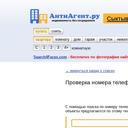
Сыктыв
снять
купить
комнату
койко-место
дом
гараж
участок
нежил
квартиру
С
1
2
3
4+
комнатную
Search4Faces.com
- бесплатно по фотографии най
← вернуться назад к списку
Проверка номера телеф
С помощью поиска по номеру телеф
объекты предлагаются по этому т