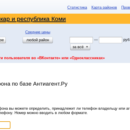
Статистика
Карта районов
Пров
кар и республика Коми
Средние цены
—
руб
ое
любой район
за всё
▼
ти пользователя во «ВКонтакте» или «Одноклассниках»
она по базе Антиагент.Ру
она вы можете определить, принадлежит ли телефон владельцу или аге
елефону. Номер можно вводить в любом формате.