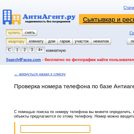
Стати
Сыктывкар и рес
снять
купить
Ср
комнату
койко-место
дом
гараж
участок
нежилое
л
квартиру
С
1
2
3
4+
комнатную
Search4Faces.com
- бесплатно по фотографии найти пользовател
← вернуться назад к списку
Проверка номера телефона по базе Антиаг
С помощью поиска по номеру телефона вы можете определить, п
объекты предлагаются по этому телефону. Номер можно вводит