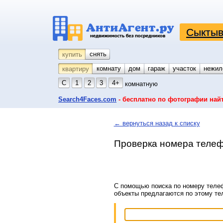
Сыктыв
снять
купить
комнату
койко-место
дом
гараж
участок
нежил
квартиру
С
1
2
3
4+
комнатную
Search4Faces.com
- бесплатно по фотографии най
← вернуться назад к списку
Проверка номера телеф
С помощью поиска по номеру телеф
объекты предлагаются по этому т