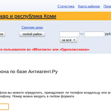
Статистика
Карта районов
Пров
кар и республика Коми
Средние цены
—
руб
ое
любой район
за всё
▼
ти пользователя во «ВКонтакте» или «Одноклассниках»
она по базе Антиагент.Ру
она вы можете определить, принадлежит ли телефон владельцу или аге
елефону. Номер можно вводить в любом формате.