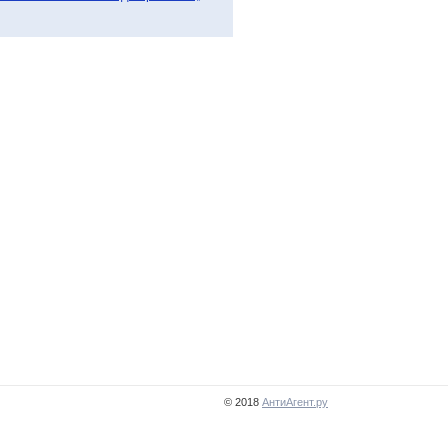
© 2018
АнтиАгент.ру