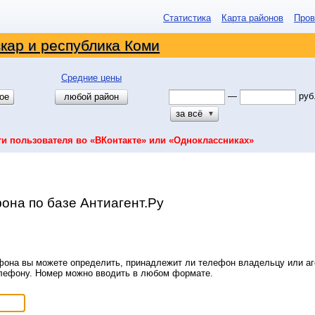
Статистика
Карта районов
Пров
кар и республика Коми
Средние цены
—
руб
ое
любой район
за всё
▼
ти пользователя во «ВКонтакте» или «Одноклассниках»
она по базе Антиагент.Ру
она вы можете определить, принадлежит ли телефон владельцу или аге
елефону. Номер можно вводить в любом формате.