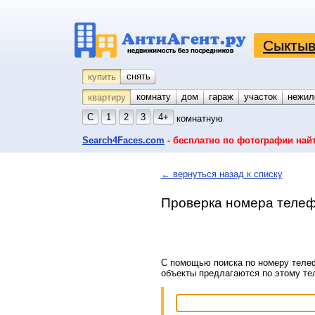
Сыктыв
снять
купить
комнату
койко-место
дом
гараж
участок
нежил
квартиру
С
1
2
3
4+
комнатную
Search4Faces.com
- бесплатно по фотографии най
← вернуться назад к списку
Проверка номера телеф
С помощью поиска по номеру телеф
объекты предлагаются по этому т