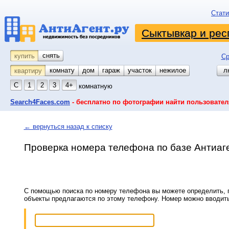
Стати
Сыктывкар и рес
снять
купить
Ср
комнату
койко-место
дом
гараж
участок
нежилое
л
квартиру
С
1
2
3
4+
комнатную
Search4Faces.com
- бесплатно по фотографии найти пользовател
← вернуться назад к списку
Проверка номера телефона по базе Антиаг
С помощью поиска по номеру телефона вы можете определить, п
объекты предлагаются по этому телефону. Номер можно вводит