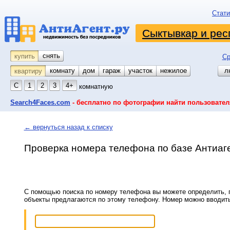
Стати
Сыктывкар и рес
снять
купить
Ср
комнату
койко-место
дом
гараж
участок
нежилое
л
квартиру
С
1
2
3
4+
комнатную
Search4Faces.com
- бесплатно по фотографии найти пользовател
← вернуться назад к списку
Проверка номера телефона по базе Антиаг
С помощью поиска по номеру телефона вы можете определить, п
объекты предлагаются по этому телефону. Номер можно вводит