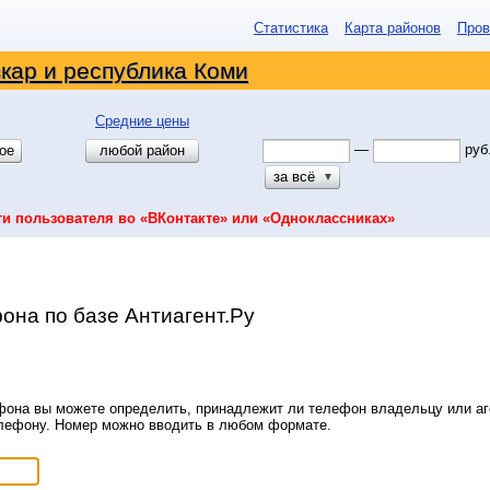
Статистика
Карта районов
Пров
кар и республика Коми
Средние цены
—
руб
ое
любой район
за всё
▼
ти пользователя во «ВКонтакте» или «Одноклассниках»
она по базе Антиагент.Ру
она вы можете определить, принадлежит ли телефон владельцу или аге
елефону. Номер можно вводить в любом формате.