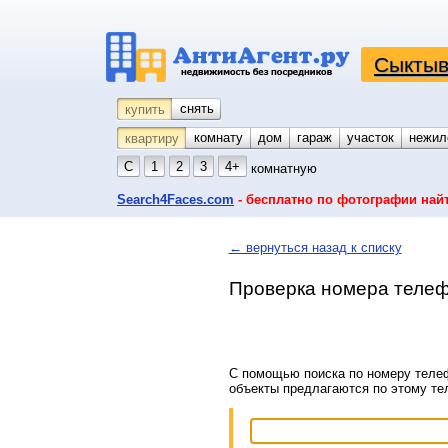
Сыктыв
снять
купить
комнату
койко-место
дом
гараж
участок
нежил
квартиру
С
1
2
3
4+
комнатную
Search4Faces.com
- бесплатно по фотографии най
← вернуться назад к списку
Проверка номера телеф
С помощью поиска по номеру телеф
объекты предлагаются по этому т