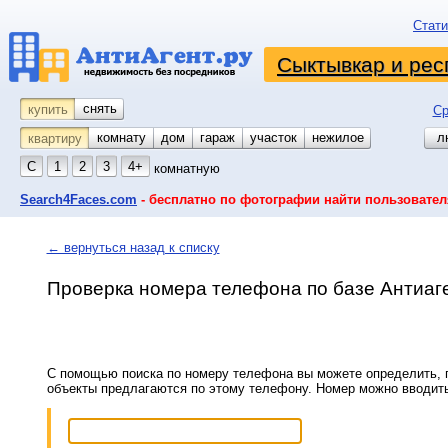
Стати
Сыктывкар и рес
снять
купить
Ср
комнату
койко-место
дом
гараж
участок
нежилое
л
квартиру
С
1
2
3
4+
комнатную
Search4Faces.com
- бесплатно по фотографии найти пользовател
← вернуться назад к списку
Проверка номера телефона по базе Антиаг
С помощью поиска по номеру телефона вы можете определить, п
объекты предлагаются по этому телефону. Номер можно вводит