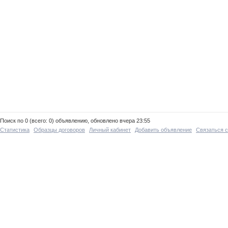
Поиск по 0 (всего: 0) объявлению, обновлено вчера 23:55
Статистика
Образцы договоров
Личный кабинет
Добавить объявление
Связаться 