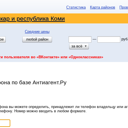
Статистика
Карта районов
Пров
кар и республика Коми
Средние цены
—
руб
ое
любой район
за всё
▼
ти пользователя во «ВКонтакте» или «Одноклассниках»
она по базе Антиагент.Ру
она вы можете определить, принадлежит ли телефон владельцу или аге
елефону. Номер можно вводить в любом формате.