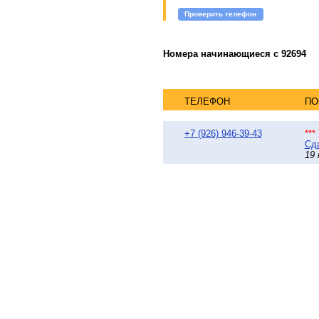
Проверить телефон
Номера начинающиеся с 92694
ТЕЛЕФОН
ПО
+7 (926) 946-39-43
**
Сда
19 