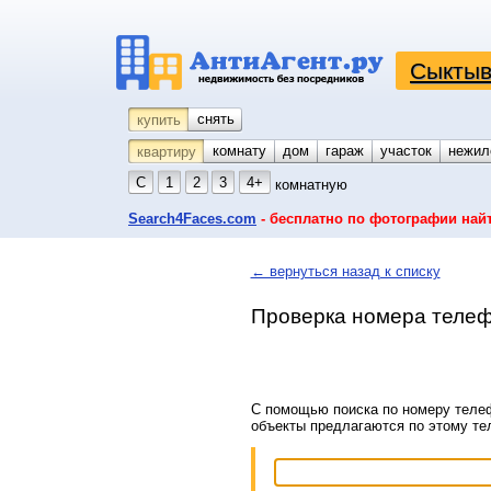
Сыктыв
снять
купить
комнату
койко-место
дом
гараж
участок
нежил
квартиру
С
1
2
3
4+
комнатную
Search4Faces.com
- бесплатно по фотографии най
← вернуться назад к списку
Проверка номера телеф
С помощью поиска по номеру телеф
объекты предлагаются по этому т