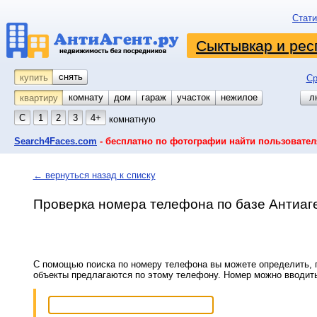
Стати
Сыктывкар и рес
снять
купить
Ср
комнату
койко-место
дом
гараж
участок
нежилое
л
квартиру
С
1
2
3
4+
комнатную
Search4Faces.com
- бесплатно по фотографии найти пользовател
← вернуться назад к списку
Проверка номера телефона по базе Антиаг
С помощью поиска по номеру телефона вы можете определить, п
объекты предлагаются по этому телефону. Номер можно вводит