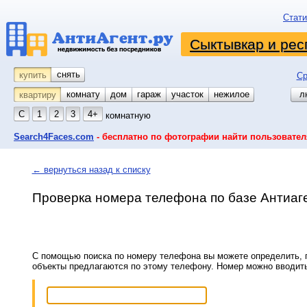
Стати
Сыктывкар и рес
снять
купить
Ср
комнату
койко-место
дом
гараж
участок
нежилое
л
квартиру
С
1
2
3
4+
комнатную
Search4Faces.com
- бесплатно по фотографии найти пользовател
← вернуться назад к списку
Проверка номера телефона по базе Антиаг
С помощью поиска по номеру телефона вы можете определить, п
объекты предлагаются по этому телефону. Номер можно вводит