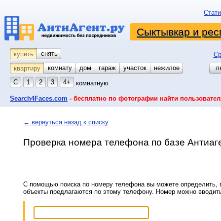
Стати
Сыктывкар и рес
снять
купить
Ср
комнату
койко-место
дом
гараж
участок
нежилое
л
квартиру
С
1
2
3
4+
комнатную
Search4Faces.com
- бесплатно по фотографии найти пользовател
← вернуться назад к списку
Проверка номера телефона по базе Антиаг
С помощью поиска по номеру телефона вы можете определить, п
объекты предлагаются по этому телефону. Номер можно вводит