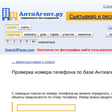
Стати
Сыктывкар и рес
снять
купить
Ср
комнату
койко-место
дом
гараж
участок
нежилое
л
квартиру
С
1
2
3
4+
комнатную
Search4Faces.com
- бесплатно по фотографии найти пользовател
← вернуться назад к списку
Проверка номера телефона по базе Антиаг
С помощью поиска по номеру телефона вы можете определить, п
объекты предлагаются по этому телефону. Номер можно вводит