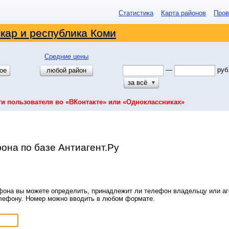
Статистика
Карта районов
Пров
кар и республика Коми
Средние цены
—
руб
ое
любой район
за всё
▼
ти пользователя во «ВКонтакте» или «Одноклассниках»
она по базе Антиагент.Ру
она вы можете определить, принадлежит ли телефон владельцу или аге
елефону. Номер можно вводить в любом формате.