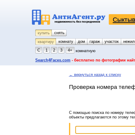
Сыктыв
снять
купить
комнату
койко-место
дом
гараж
участок
нежил
квартиру
С
1
2
3
4+
комнатную
Search4Faces.com
- бесплатно по фотографии най
← вернуться назад к списку
Проверка номера телеф
С помощью поиска по номеру телеф
объекты предлагаются по этому т