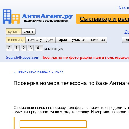
Стати
Сыктывкар и рес
снять
купить
Ср
комнату
койко-место
дом
гараж
участок
нежилое
л
квартиру
С
1
2
3
4+
комнатную
Search4Faces.com
- бесплатно по фотографии найти пользовател
← вернуться назад к списку
Проверка номера телефона по базе Антиаг
С помощью поиска по номеру телефона вы можете определить, п
объекты предлагаются по этому телефону. Номер можно вводит