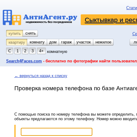
Стати
Сыктывкар и рес
снять
купить
Ср
комнату
койко-место
дом
гараж
участок
нежилое
л
квартиру
С
1
2
3
4+
комнатную
Search4Faces.com
- бесплатно по фотографии найти пользовател
← вернуться назад к списку
Проверка номера телефона по базе Антиаг
С помощью поиска по номеру телефона вы можете определить, п
объекты предлагаются по этому телефону. Номер можно вводит