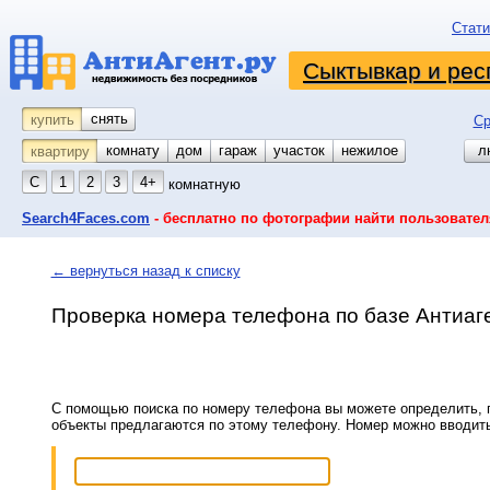
Стати
Сыктывкар и рес
снять
купить
Ср
комнату
койко-место
дом
гараж
участок
нежилое
л
квартиру
С
1
2
3
4+
комнатную
Search4Faces.com
- бесплатно по фотографии найти пользовател
← вернуться назад к списку
Проверка номера телефона по базе Антиаг
С помощью поиска по номеру телефона вы можете определить, п
объекты предлагаются по этому телефону. Номер можно вводит