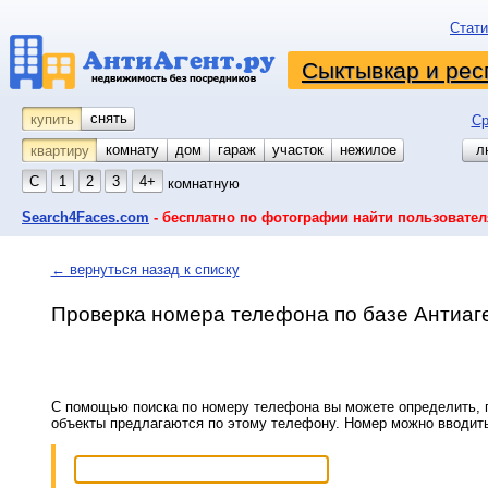
Стати
Сыктывкар и рес
снять
купить
Ср
комнату
койко-место
дом
гараж
участок
нежилое
л
квартиру
С
1
2
3
4+
комнатную
Search4Faces.com
- бесплатно по фотографии найти пользовател
← вернуться назад к списку
Проверка номера телефона по базе Антиаг
С помощью поиска по номеру телефона вы можете определить, п
объекты предлагаются по этому телефону. Номер можно вводит