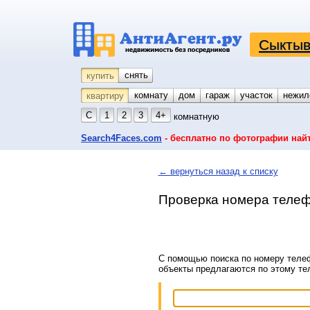
Сыктыв
снять
купить
комнату
койко-место
дом
гараж
участок
нежил
квартиру
С
1
2
3
4+
комнатную
Search4Faces.com
- бесплатно по фотографии най
← вернуться назад к списку
Проверка номера телеф
С помощью поиска по номеру телеф
объекты предлагаются по этому т