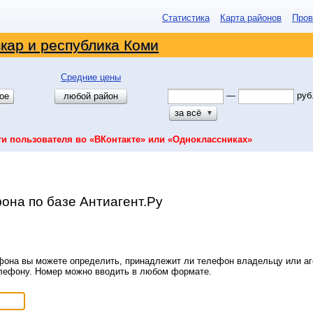
Статистика
Карта районов
Пров
кар и республика Коми
Средние цены
—
руб
ое
любой район
за всё
▼
ти пользователя во «ВКонтакте» или «Одноклассниках»
она по базе Антиагент.Ру
она вы можете определить, принадлежит ли телефон владельцу или аге
елефону. Номер можно вводить в любом формате.