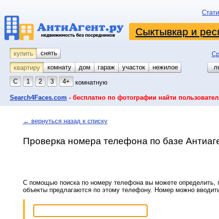
Стати
Сыктывкар и рес
снять
купить
Ср
комнату
койко-место
дом
гараж
участок
нежилое
л
квартиру
С
1
2
3
4+
комнатную
Search4Faces.com
- бесплатно по фотографии найти пользовател
← вернуться назад к списку
Проверка номера телефона по базе Антиаг
С помощью поиска по номеру телефона вы можете определить, п
объекты предлагаются по этому телефону. Номер можно вводит