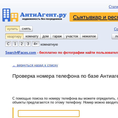
Стати
Сыктывкар и рес
снять
купить
Ср
комнату
койко-место
дом
гараж
участок
нежилое
л
квартиру
С
1
2
3
4+
комнатную
Search4Faces.com
- бесплатно по фотографии найти пользовател
← вернуться назад к списку
Проверка номера телефона по базе Антиаг
С помощью поиска по номеру телефона вы можете определить, п
объекты предлагаются по этому телефону. Номер можно вводит