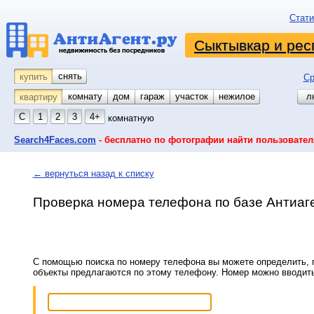
Стати
Сыктывкар и рес
снять
купить
Ср
комнату
койко-место
дом
гараж
участок
нежилое
л
квартиру
С
1
2
3
4+
комнатную
Search4Faces.com
- бесплатно по фотографии найти пользовател
← вернуться назад к списку
Проверка номера телефона по базе Антиаг
С помощью поиска по номеру телефона вы можете определить, п
объекты предлагаются по этому телефону. Номер можно вводит