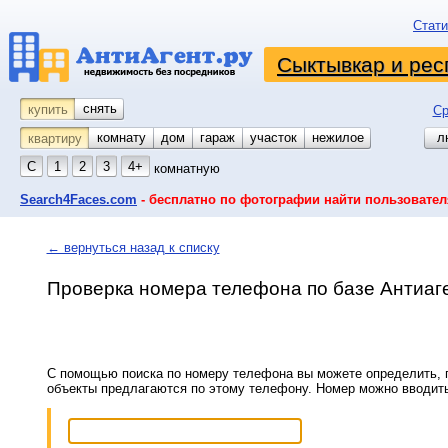
Стати
Сыктывкар и рес
снять
купить
Ср
комнату
койко-место
дом
гараж
участок
нежилое
л
квартиру
С
1
2
3
4+
комнатную
Search4Faces.com
- бесплатно по фотографии найти пользовател
← вернуться назад к списку
Проверка номера телефона по базе Антиаг
С помощью поиска по номеру телефона вы можете определить, п
объекты предлагаются по этому телефону. Номер можно вводит